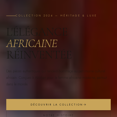
COLLECTION 2024 — HÉRITAGE & LUXE
L'ÉLÉGANCE
AFRICAINE
RÉINVENTÉE
Des pièces authentiques qui rendent hommage au patrimoine culturel
africain. Conçues à Abidjan pour la femme africaine moderne, partout
dans le monde.
DÉCOUVRIR LA COLLECTION
NOTRE HISTOIRE